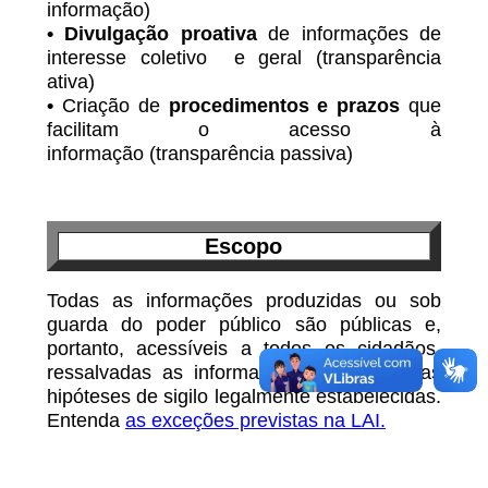
informação)
•
D
ivulgação proativa
de informações de
interesse coletivo e geral (transparência
ativa)
•
Criação de
procedimentos e prazos
que
facilitam o acesso à
informação (transparência passiva)
Escopo
Todas as informações produzidas ou sob
guarda do poder público são públicas e,
portanto, acessíveis a todos os cidadãos,
ressalvadas as informações pessoais e as
hipóteses de sigilo legalmente estabelecidas.
Entenda
as exceções previstas na LAI.