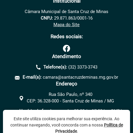
Institucional
Câmara Municipal de Santa Cruz de Minas
CNPJ:
29.871.863/0001-16
Mapa do Site
Redes sociais:
Atendimento
Telefone(s):
(32) 3373-3743
E-mail(s):
camara@santacruzdeminas.mg.gov.br
Endereço
Rua São Paulo, nº 340
CEP: 36.328-000 - Santa Cruz de Minas / MG
Horário de funcionamento:
08:00 às 17:00 hs. CNPJ
29.871.863/0001-16
Este site utiliza cookies para melhorar sua experiência. Ao
continuar navegando, você concorda com a nossa
Política de
Privacidade
.